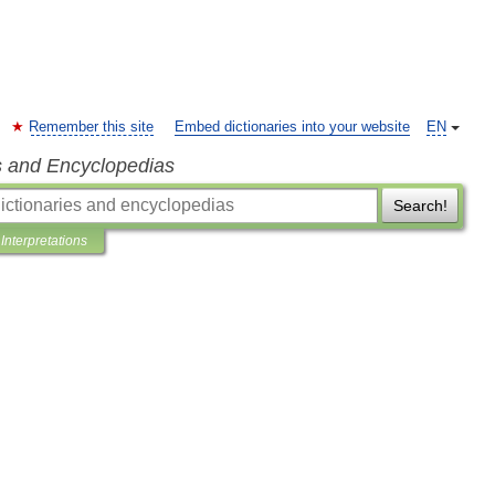
Remember this site
Embed dictionaries into your website
EN
s and Encyclopedias
Search!
Interpretations