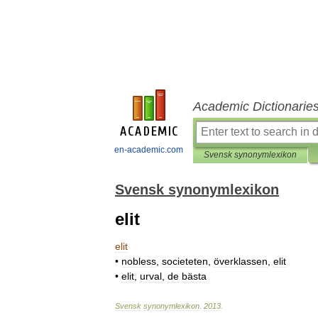
Academic Dictionarie
en-academic.com
Svensk synonymlexikon
Svensk synonymlexikon
elit
elit
•
nobless
,
societeten
,
överklassen
,
elit
•
elit
,
urval
,
de
bästa
Svensk
synonymlexikon
.
2013
.