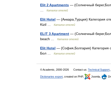
Elit 2 Apartments
— (Солнечный берег,Болга
…
Каталог отелей
Elit Hotel
— (Анкара,Турция) Категория отел
Kizil …
Каталог отелей
ELIT 3 Apartment
— (Солнечный берег,Болг
beach …
Каталог отелей
Elit Hotel
— (София,Болгария) Категория от
Бол …
Каталог отелей
© Academic, 2000-2026
Contact us:
Technical Support
,
Dictionaries export
, created on PHP,
Joomla,
Dr