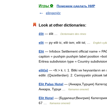
Игры ⚽
Поможем сделать НИР
elingenjör
Look at other dictionaries:
élit
— élit …
Dictionnaire des rimes
elit
— py·elit·ic; elit·ism; elit·ist; …
English syll
Elit
— Infobox Settlement official name = P
caption = pushpin pushpin label position =b
Eritrea subdivision type = Country subdivis
elit(a)
— <fr.> k. t. 1. Bitki və heyvanların ə
edilir. (Qəzetlərdən). 2. Cəmiyyətin yüksək
Elit Palas Hotel
— (Анкара,Турция) Категори
Анкара, Турци …
Каталог отелей
Elit Hotel
— (Будапешт,Венгрия) Категория 
67 …
Каталог отелей