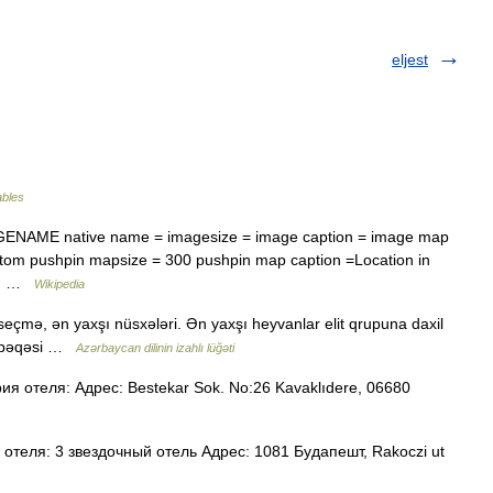
eljest
ables
AGENAME native name = imagesize = image caption = image map
ottom pushpin mapsize = 300 pushpin map caption =Location in
ion …
Wikipedia
n seçmə, ən yaxşı nüsxələri. Ən yaxşı heyvanlar elit qrupuna daxil
 təbəqəsi …
Azərbaycan dilinin izahlı lüğəti
я отеля: Адрес: Bestekar Sok. No:26 Kavaklıdere, 06680
отеля: 3 звездочный отель Адрес: 1081 Будапешт, Rakoczi ut